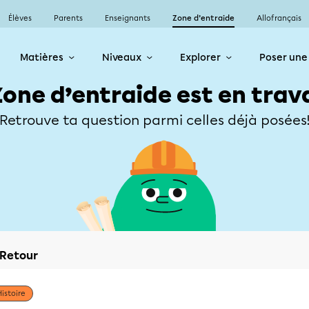
Élèves
Parents
Enseignants
Zone d’entraide
Allofrançais
Matières
Niveaux
Explorer
Poser une
Zone d’entraide est en trav
Retrouve ta question parmi celles déjà posées
Retour
Histoire