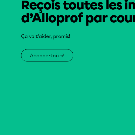
Reçois toutes les i
d’Alloprof par cour
Ça va t’aider, promis!
Abonne-toi ici!