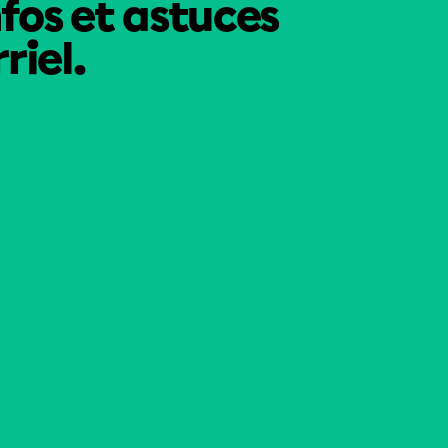
nfos et astuces
riel.