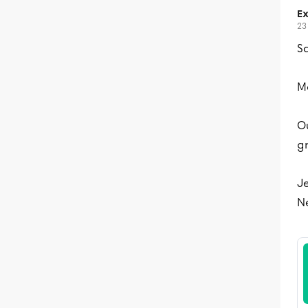
Ex
23
S
M
Ou
gr
Je
Ne