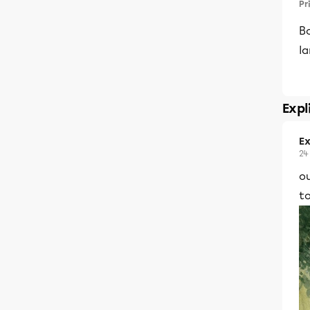
Pr
Bo
la
Expl
Ex
24
o
t