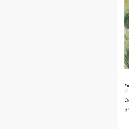
Ex
23
Ou
gr