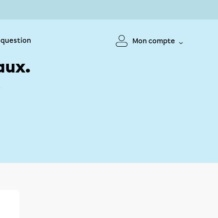
 question
Mon compte
aux.
!