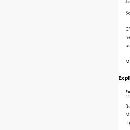
Se
Sa
C'
né
a
M
Expl
Ex
28
Bo
Me
Il