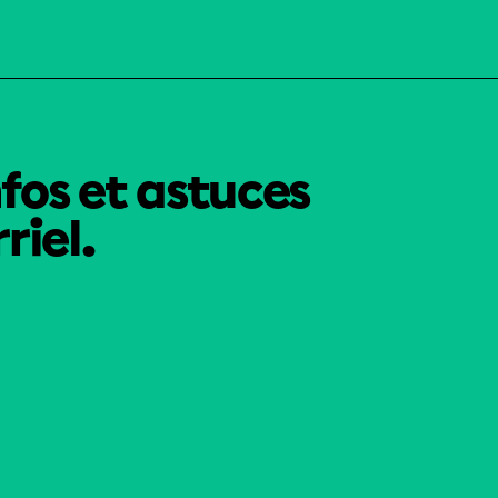
nfos et astuces
riel.