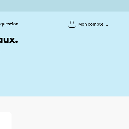
 question
Mon compte
aux.
!