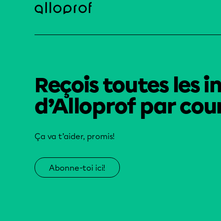
Reçois toutes les i
d’Alloprof par cour
Ça va t’aider, promis!
Abonne-toi ici!