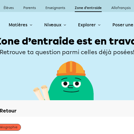
Élèves
Parents
Enseignants
Zone d’entraide
Allofrançais
Matières
Niveaux
Explorer
Poser une
Zone d’entraide est en trav
Retrouve ta question parmi celles déjà posées
Retour
Géographie