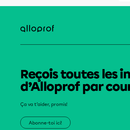
Reçois toutes les i
d’Alloprof par cour
Ça va t’aider, promis!
Abonne-toi ici!