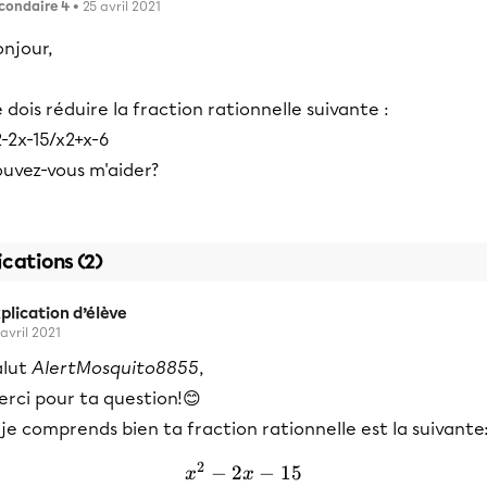
condaire 4
• 25 avril 2021
njour,
 dois réduire la fraction rationnelle suivante :
-2x-15/x2+x-6
ouvez-vous m'aider?
ications (2)
plication d’élève
 avril 2021
alut
AlertMosquito8855
,
erci pour ta question!😊
 je comprends bien ta fraction rationnelle est la suivante
2
−
2
−
15
\frac{x^{2}-2x-15}{x^{2
x
x