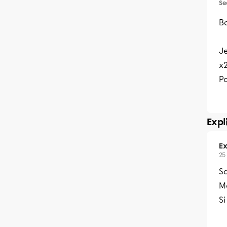
Se
Bo
Je
x2
P
Expl
Ex
25
S
M
Si