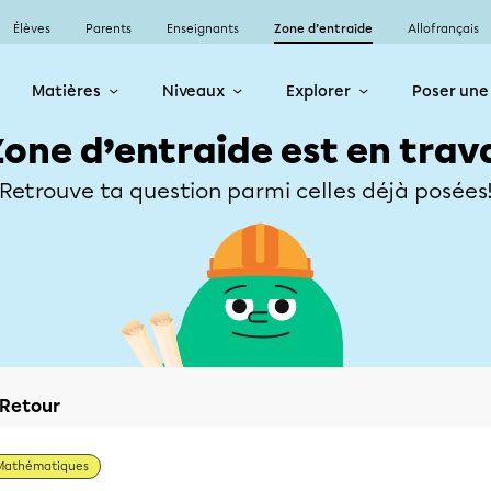
Élèves
Parents
Enseignants
Zone d’entraide
Allofrançais
Matières
Niveaux
Explorer
Poser une
Zone d’entraide est en trav
Retrouve ta question parmi celles déjà posées
Retour
Mathématiques