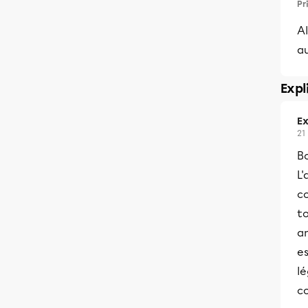
Pr
Al
a
Expl
Ex
21
Bo
L
c
to
an
es
lé
co