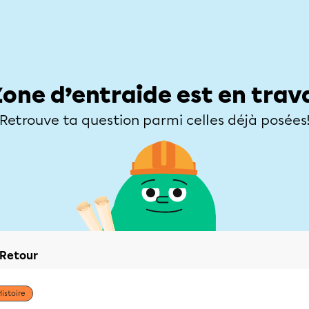
Élèves
Parents
Enseignants
Zone d’entraide
Allofrançais
Matières
Niveaux
Explorer
Poser une
Zone d’entraide est en trav
Retrouve ta question parmi celles déjà posées
Retour
Histoire