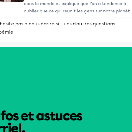
dans le monde et explique que l’on a tendance à
oublier que ce qui réunit les gens sur notre planèt
c’est l’animisme. L'animisme est la toute première
hésite pas à nous écrire si tu as d'autres questions !
religion du monde pratiquée par les peuples
oémie
autochtones...
nfos et astuces
riel.