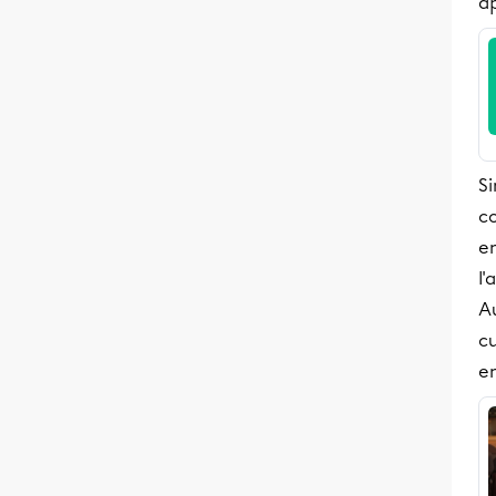
a
Si
co
e
l
A
cu
en