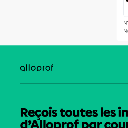
N'
N
Reçois toutes les i
d’Alloprof par cour