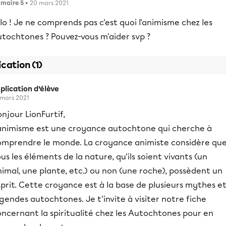
imaire 5
• 20 mars 2021
lo ! Je ne comprends pas c'est quoi l'animisme chez les
utochtones ? Pouvez-vous m'aider svp ?
ication (1)
plication d’élève
 mars 2021
njour LionFurtif,
'animisme est une croyance autochtone qui cherche à
omprendre le monde. La croyance animiste considère qu
us les éléments de la nature, qu'ils soient vivants (un
imal, une plante, etc.) ou non (une roche), possèdent un
prit. Cette croyance est à la base de plusieurs mythes e
gendes autochtones. Je t'invite à visiter notre fiche
ncernant la spiritualité chez les Autochtones pour en