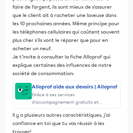
faire de l'argent, ils sont mieux de s'assurer
que le client ait à racheter une laveuse dans
les 10 prochaines années. Même principe pour
les téléphones cellulaires qui coûtent souvent
plus cher s'ils vont le réparer que pour en
acheter un neuf.
Je t'invite à consulter la fiche Alloprof qui
explique certaines des influences de notre
société de consommation:
Alloprof aide aux devoirs | Alloprof
Grâce à ses services
d’accompagnement gratuits et
stimulants, Alloprof engage les élèves
Il y a plusieurs autres caractéristiques, j'ai
et leurs parents dans la réussite
confiance en toi que tu vas réussir à les
éducative.
trouver!