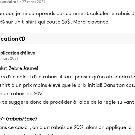
condaire 1
• 27 mars 2021
onjour, je ne comprends pas comment calculer le rabais d
% sur un t-shirt qui coute 25$ . Merci d'avance
ication (1)
plication d’élève
 mars 2021
alut ZebreJaune!
rs d'un calcul d'un rabais, il faut penser qu'on obtiendra l
shirt à un prix moins élevé que le prix initial! Dans ton cas, 
a un rabais de 20%.
 te suggère donc de procéder à l'aide de la règle suivan
+/- (rabais/taxe)
ns ce cas-ci , on a un rabais de 20%, alors on applique la