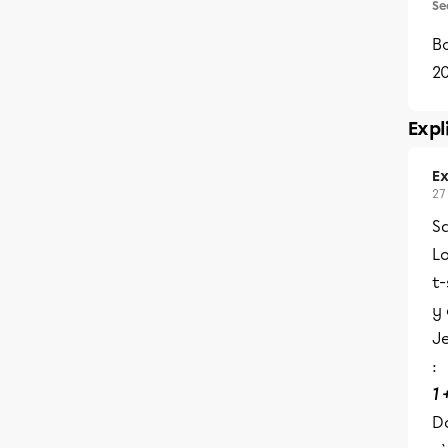
Se
B
20
Expl
Ex
27
S
Lo
t-
y 
Je
:
1 
Da