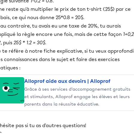
ègle suivante
1-0.2 = 0.8.
 ne reste qu'à multiplier le prix de ton t-shirt (25$) par ce
bais, ce qui nous donne 25*0.8 = 20$.
 au contraire, tu avais eu une taxe de 20%, tu aurais
pliqué la règle encore une fois, mais de cette façon
1+0,2
2
, puis
25$ * 1.2 = 30$.
 te réfère à notre fiche explicative, si tu veux approfondi
s connaissances dans le sujet et faire des exercices
atiques :
Alloprof aide aux devoirs | Alloprof
Grâce à ses services d’accompagnement gratuits
et stimulants, Alloprof engage les élèves et leurs
parents dans la réussite éducative.
hésite pas si tu as d'autres questions!
C