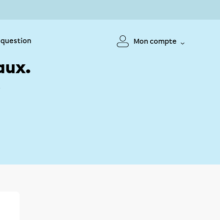
 question
Mon compte
aux.
!