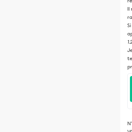
r
Il
ra
Si
ap
1.
Je
te
pr
N'
V