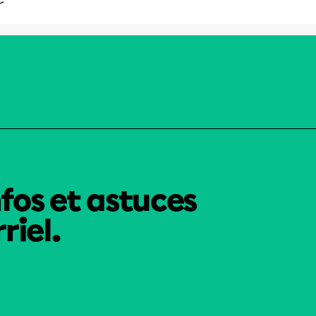
nfos et astuces
riel.