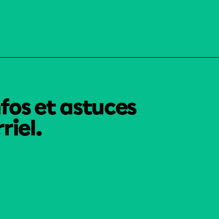
nfos et astuces
riel.