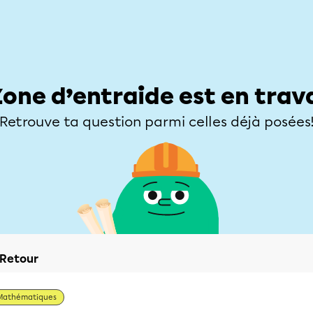
Élèves
Parents
Enseignants
Zone d’entraide
Allofrançais
Matières
Niveaux
Explorer
Poser une
Zone d’entraide est en trav
Retrouve ta question parmi celles déjà posées
Retour
Mathématiques