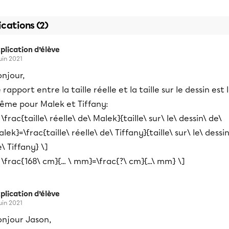
ications (2)
plication d’élève
juin 2021
njour,
 rapport entre la taille réelle et la taille sur le dessin est 
ême pour Malek et Tiffany:
 \frac{taille\ réelle\ de\ Malek}{taille\ sur\ le\ dessin\ de\
lek}=\frac{taille\ réelle\ de\ Tiffany}{taille\ sur\ le\ dessin
\ Tiffany} \]
 \frac{168\ cm}{... \ mm}=\frac{?\ cm}{...\ mm} \]
plication d’élève
juin 2021
onjour Jason,