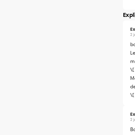
Expl
Ex
2 
bo
Le
m
\[
Ma
de
\[
Ex
2 
B