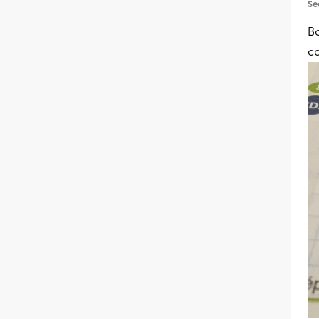
Se
Bo
c