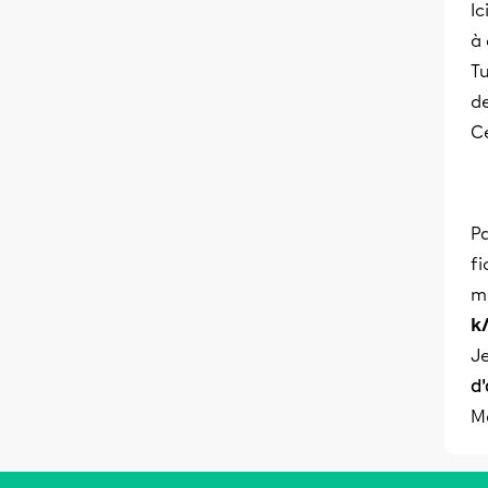
Ic
à 
Tu
d
C
Pa
fi
me
k
Je
d'
Me