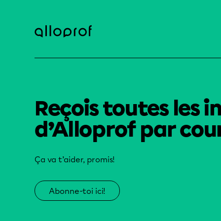
Reçois toutes les i
d’Alloprof par cour
Ça va t’aider, promis!
Abonne-toi ici!