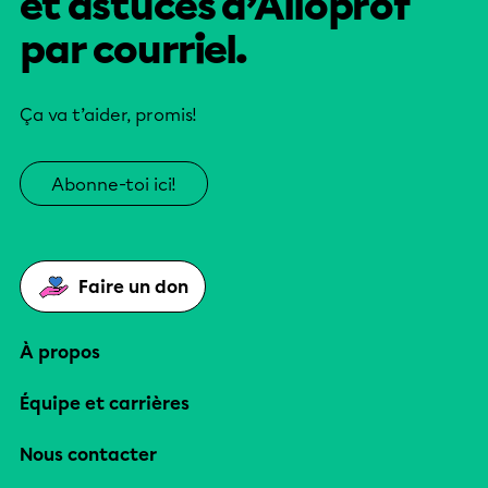
et astuces d’Alloprof
par courriel.
Ça va t’aider, promis!
Abonne-toi ici!
Faire un don
À propos
Équipe et carrières
Nous contacter