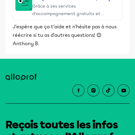
Grâce à ses services
d’accompagnement gratuits et
stimulants, Alloprof engage les élèves
J'espère que ça t'aide et n'hésite pas à nous
et leurs parents dans la réussite
réécrire si tu as d'autres questions! 😊
éducative.
Anthony B.
Reçois toutes les infos