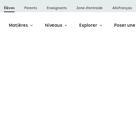
Élèves
Parents
Enseignants
Zone d’entraide
Allofrançais
Matières
Niveaux
Explorer
Poser une