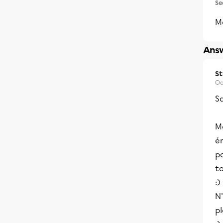
Se
M
Answ
S
Oc
Sa
Me
é
p
to
:)
N'
p