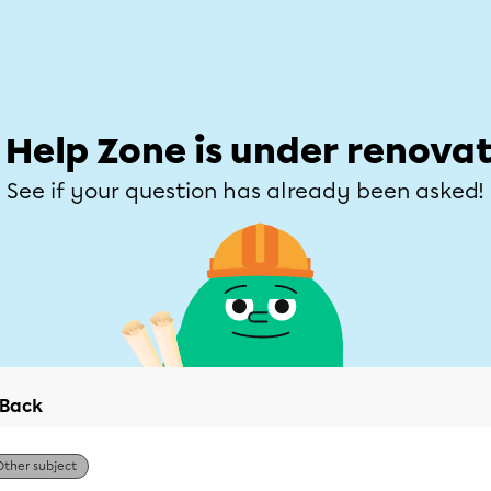
Students
Parents
Teachers
Help Zone
Allofrançais
e
Subjects
Grades
Explore
Ask a que
 Help Zone is under renovat
See if your question has already been asked!
Back
Other subject