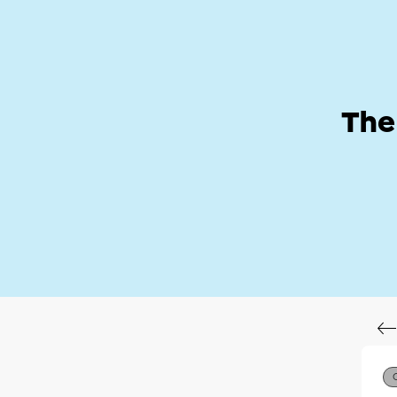
Help Zone
Hom
The