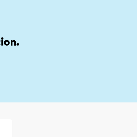
stion
My account
ion.