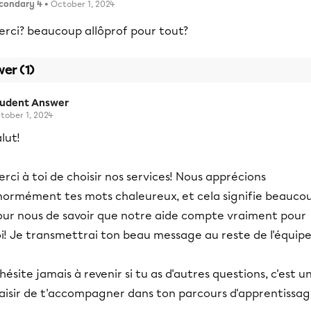
condary 4
• October 1, 2024
erci? beaucoup allôprof pour tout?
er (1)
tudent Answer
tober 1, 2024
lut!
rci à toi de choisir nos services! Nous apprécions
normément tes mots chaleureux, et cela signifie beauco
our nous de savoir que notre aide compte vraiment pour
i! Je transmettrai ton beau message au reste de l'équipe
hésite jamais à revenir si tu as d'autres questions, c'est u
laisir de t'accompagner dans ton parcours d'apprentissag