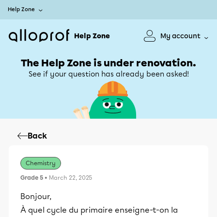
Help Zone
Help Zone
My account
The Help Zone is under renovation.
See if your question has already been asked!
Back
Chemistry
Grade 5
• March 22, 2025
Bonjour,
À quel cycle du primaire enseigne-t-on la