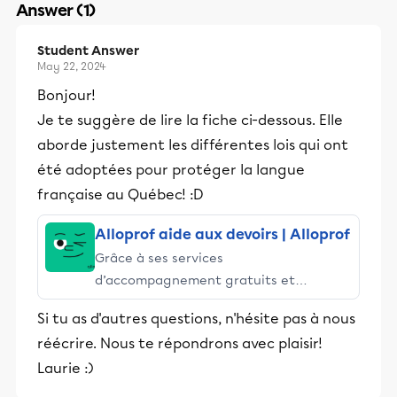
Answer (1)
Student Answer
May 22, 2024
Bonjour!
Je te suggère de lire la fiche ci-dessous. Elle
aborde justement les différentes lois qui ont
été adoptées pour protéger la langue
française au Québec! :D
Alloprof aide aux devoirs | Alloprof
Grâce à ses services
d’accompagnement gratuits et
stimulants, Alloprof engage les élèves
Si tu as d'autres questions, n'hésite pas à nous
et leurs parents dans la réussite
réécrire. Nous te répondrons avec plaisir!
éducative.
Laurie :)