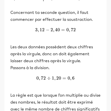
Concernant ta seconde question, il faut
commencer par effectuer la soustraction.
3
,
12
−
2
,
40
3,12 - 2,40 = 0,72
=
0
,
72
Les deux données possèdent deux chiffres
après la virgule, donc on doit également
laisser deux chiffres après la virgule.
Passons à la division.
0
,
72
÷
1
,
0,72 \div 1,20 = 0,6
20
=
0
,
6
La règle est que lorsque l’on multiplie ou divise
des nombres,
le résultat doit être exprimé
avec le même nombre de chiffres significatifs