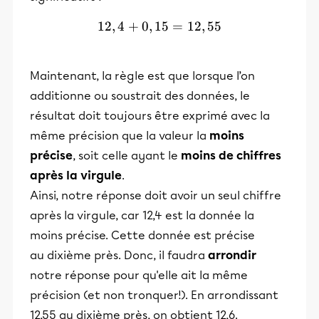
12
,
4
+
0
,
15
12,4 + 0,15 = 12,55
=
12
,
55
Maintenant, la règle est que lorsque l’on
additionne ou soustrait des données, le
résultat doit toujours être exprimé avec la
même précision que la valeur la
moins
précise
, soit celle ayant le
moins de chiffres
après la virgule
.
Ainsi, notre réponse doit avoir un seul chiffre
après la virgule, car 12,4 est la donnée la
moins précise. Cette donnée est précise
au dixième près. Donc, il faudra
arrondir
notre réponse pour qu'elle ait la même
précision (et non tronquer!). En arrondissant
12,55 au dixième près, on obtient 12,6.