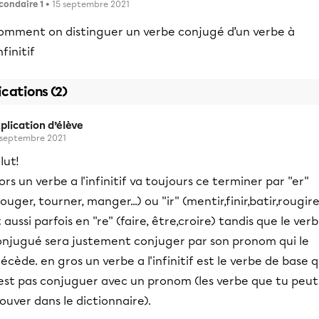
condaire 1
• 15 septembre 2021
omment on distinguer un verbe conjugé d’un verbe à
infinitif
ications (2)
plication d’élève
 septembre 2021
lut!
ors un verbe a l'infinitif va toujours ce terminer par ''er''
ouger, tourner, manger...) ou ''ir'' (mentir,finir,batir,rougire.
 aussi parfois en ''re'' (faire, être,croire) tandis que le ver
onjugué sera justement conjuger par son pronom qui le
écède. en gros un verbe a l'infinitif est le verbe de base q
'est pas conjuguer avec un pronom (les verbe que tu peut
ouver dans le dictionnaire).