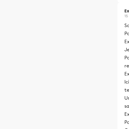
Ex
15
S
Po
E
J
Po
re
Ex
Ic
te
Un
sa
Ex
Po