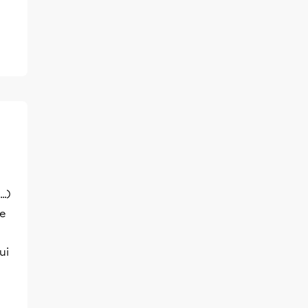
..)
be
ui