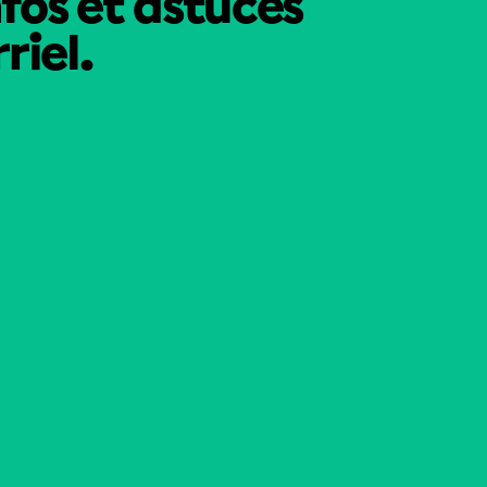
nfos et astuces
riel.