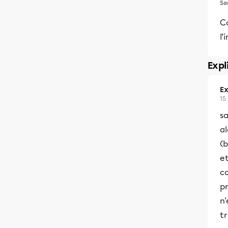
Se
C
l’
Expl
Ex
15
sa
al
(b
et
c
pr
n
tr