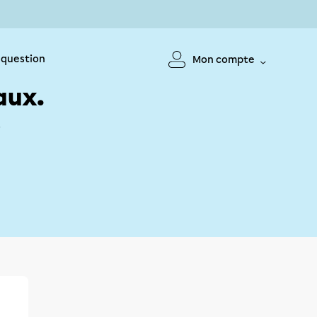
 question
Mon compte
aux.
!