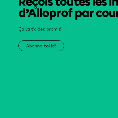
Reçois toutes les i
d’Alloprof par cour
Ça va t’aider, promis!
Abonne-toi ici!