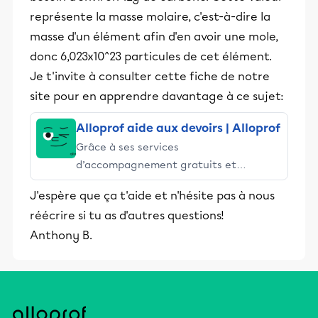
représente la masse molaire, c'est-à-dire la
masse d'un élément afin d'en avoir une mole,
donc 6,023x10^23 particules de cet élément.
Je t'invite à consulter cette fiche de notre
site pour en apprendre davantage à ce sujet:
Alloprof aide aux devoirs | Alloprof
Grâce à ses services
d’accompagnement gratuits et
stimulants, Alloprof engage les élèves
J'espère que ça t'aide et n'hésite pas à nous
et leurs parents dans la réussite
réécrire si tu as d'autres questions!
éducative.
Anthony B.