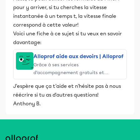
pour y arriver, si tu cherches la vitesse
instantanée à un temps t, la vitesse finale
correspond à cette valeur!
Voici une fiche à ce sujet si tu veux en savoir
davantage:
Alloprof aide aux devoirs | Alloprof
Grâce à ses services
d’accompagnement gratuits et
stimulants, Alloprof engage les élèves
J'espère que ça t'aide et n'hésite pas à nous
et leurs parents dans la réussite
réécrire si tu as d'autres questions!
éducative.
Anthony B.