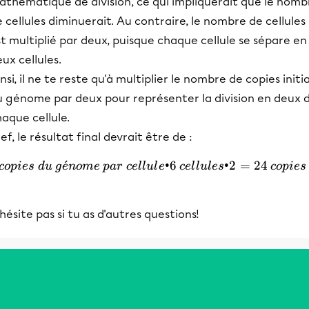
athématique de division, ce qui impliquerait que le nomb
 cellules diminuerait. Au contraire, le nombre de cellules
t multiplié par deux, puisque chaque cellule se sépare en
ux cellules.
nsi, il ne te reste qu'à multiplier le nombre de copies initia
u génome par deux pour représenter la division en deux 
aque cellule.
ef, le résultat final devrait être de :
ˊ
2\:copies\:du\:génome\:par
•6
•2
=
24
co
p
i
es
d
u
g
e
n
o
m
e
p
a
r
ce
l
l
u
l
e
ce
l
l
u
l
es
co
p
i
es
hésite pas si tu as d'autres questions!