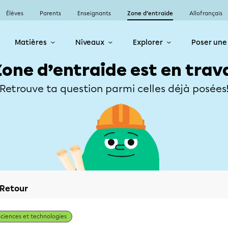
Élèves
Parents
Enseignants
Zone d’entraide
Allofrançais
Matières
Niveaux
Explorer
Poser une
Zone d’entraide est en trav
Retrouve ta question parmi celles déjà posées
Retour
Sciences et technologies