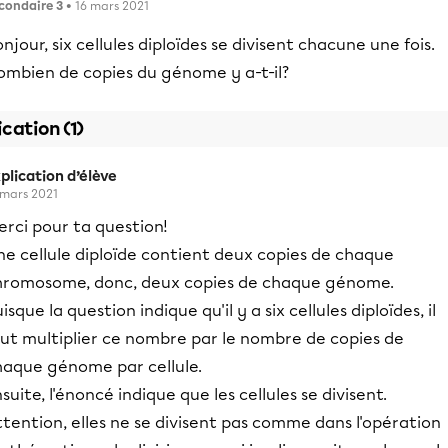
condaire 3
• 16 mars 2021
njour, six cellules diploïdes se divisent chacune une fois.
ombien de copies du génome y a-t-il?
ication (1)
plication d’élève
 mars 2021
rci pour ta question!
ne cellule diploïde contient deux copies de chaque
hromosome, donc, deux copies de chaque génome.
isque la question indique qu'il y a six cellules diploïdes, il
aut multiplier ce nombre par le nombre de copies de
haque génome par cellule.
suite, l'énoncé indique que les cellules se divisent.
tention, elles ne se divisent pas comme dans l'opération