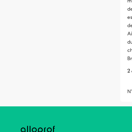
m
de
es
de
Ai
d
ch
Br
2
N'