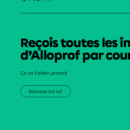
Reçois toutes les i
d’Alloprof par cour
Ça va t’aider, promis!
Abonne-toi ici!