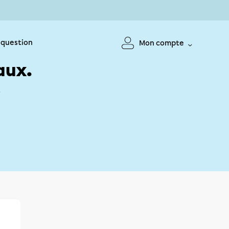
 question
Mon compte
aux.
!