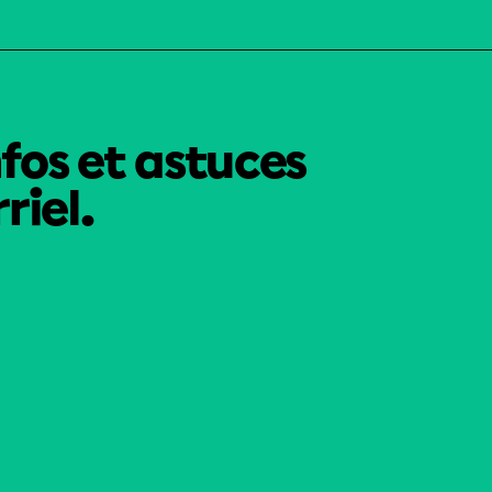
nfos et astuces
riel.