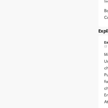
Se
Bo
C
Expl
Ex
17
Me
U
c
Pu
f
c
En
At