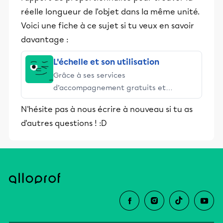
réelle longueur de l'objet dans la même unité.
Voici une fiche à ce sujet si tu veux en savoir
davantage :
L'échelle et son utilisation
Grâce à ses services
d’accompagnement gratuits et
stimulants, Alloprof engage les élèves
N'hésite pas à nous écrire à nouveau si tu as
et leurs parents dans la réussite
d'autres questions ! :D
éducative.