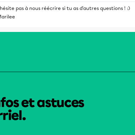
hésite pas à nous réécrire si tu as d'autres questions ! :)
Marilee
nfos et astuces
riel.