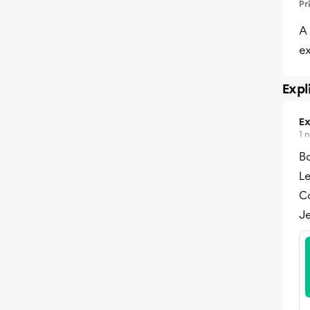
Pr
A 
ex
Expl
Ex
1 
Bo
L
C
Je