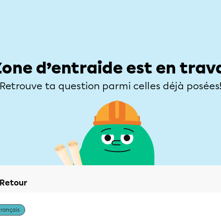
Élèves
Parents
Enseignants
Zone d’entraide
Allofrançais
Matières
Niveaux
Explorer
Poser une
Zone d’entraide est en trav
Retrouve ta question parmi celles déjà posées
Retour
Français