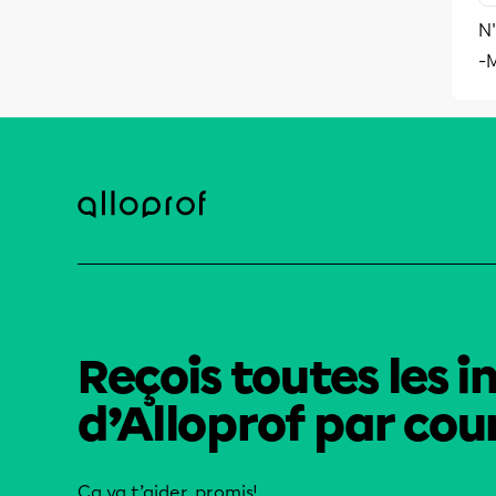
N'
-
Reçois toutes les i
d’Alloprof par cour
Ça va t’aider, promis!