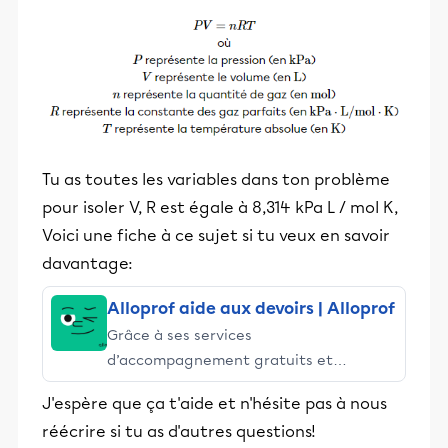
Tu as toutes les variables dans ton problème
pour isoler V, R est égale à 8,314 kPa L / mol K,
Voici une fiche à ce sujet si tu veux en savoir
davantage:
Alloprof aide aux devoirs | Alloprof
Grâce à ses services
d’accompagnement gratuits et
stimulants, Alloprof engage les élèves
J'espère que ça t'aide et n'hésite pas à nous
et leurs parents dans la réussite
réécrire si tu as d'autres questions!
éducative.