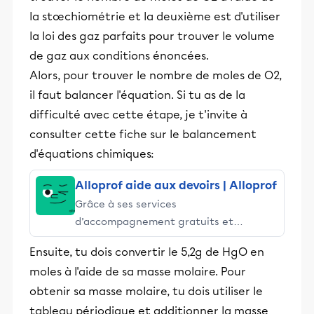
la stœchiométrie et la deuxième est d'utiliser
la loi des gaz parfaits pour trouver le volume
de gaz aux conditions énoncées.
Alors, pour trouver le nombre de moles de O2,
il faut balancer l'équation. Si tu as de la
difficulté avec cette étape, je t'invite à
consulter cette fiche sur le balancement
d'équations chimiques:
Alloprof aide aux devoirs | Alloprof
Grâce à ses services
d’accompagnement gratuits et
stimulants, Alloprof engage les élèves
Ensuite, tu dois convertir le 5,2g de HgO en
et leurs parents dans la réussite
moles à l'aide de sa masse molaire. Pour
éducative.
obtenir sa masse molaire, tu dois utiliser le
tableau périodique et additionner la masse