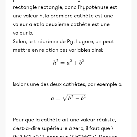
rectangle rectangle, donc l'hypoténuse est
une valeur h, la première cathète est une
valeur a et la deuxième cathète est une
valeur b.
Selon, le théorème de Pythagore, on peut
mettre en relation ces variables ainsi:
2
2
2
=
h^2 = a^2 + b^2
+
h
a
b
Isolons une des deux cathètes, par exemple a:
a = \sqrt{h^2-b^2}
2
2
=
−
a
h
b
Pour que la cathète ait une valeur réaliste,
c'est-à-dire supérieure à zéro, il faut que \
(h^2-b^2 >0 \), donc que \( h^2>b^2\). Dans ce