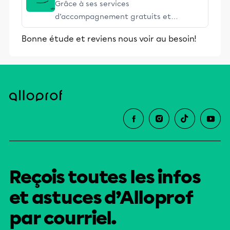
Grâce à ses services
d’accompagnement gratuits et
stimulants, Alloprof engage les élèves
Bonne étude et reviens nous voir au besoin!
et leurs parents dans la réussite
éducative.
Reçois toutes les infos
et astuces d’Alloprof
par courriel.