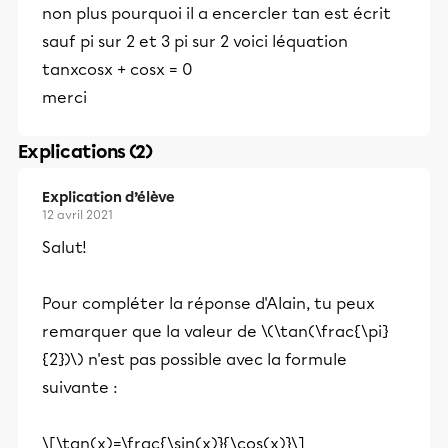
non plus pourquoi il a encercler tan est écrit
sauf pi sur 2 et 3 pi sur 2 voici léquation
tanxcosx + cosx = 0
merci
Explications (2)
Explication d’élève
12 avril 2021
Salut!
Pour compléter la réponse d'Alain, tu peux
remarquer que la valeur de \(\tan(\frac{\pi}
{2})\) n'est pas possible avec la formule
suivante :
\[\tan(x)=\frac{\sin(x)}{\cos(x)}\]