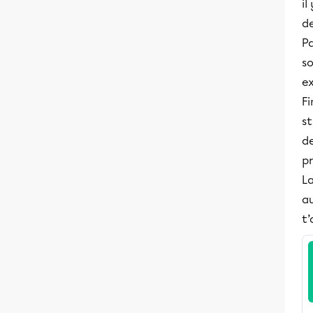
il
d
Pa
s
e
F
s
d
p
L
a
t