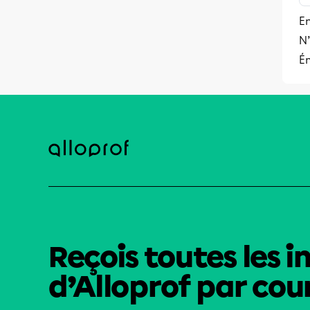
En
N’
Ém
Reçois toutes les i
d’Alloprof par cour