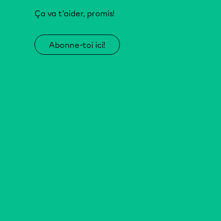
Ça va t’aider, promis!
Abonne-toi ici!