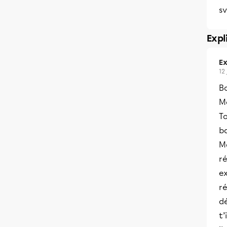
sv
Expl
Ex
12
B
Me
To
b
M
ré
ex
ré
dé
t