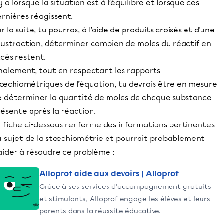
 y a lorsque la situation est à l’équilibre et lorsque ces
ernières réagissent.
r la suite, tu pourras, à l’aide de produits croisés et d'une
oustraction, déterminer combien de moles du réactif en
xcès restent.
inalement, tout en respectant les rapports
tœchiométriques de l’équation, tu devrais être en mesure
e déterminer la quantité de moles de chaque substance
résente après la réaction.
a fiche ci-dessous renferme des informations pertinentes
u sujet de la stœchiométrie et pourrait probablement
’aider à résoudre ce problème :
Alloprof aide aux devoirs | Alloprof
Grâce à ses services d’accompagnement gratuits
et stimulants, Alloprof engage les élèves et leurs
parents dans la réussite éducative.