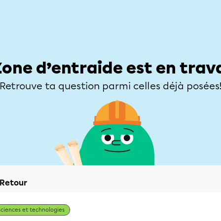
Élèves
Parents
Enseignants
Zone d’entraide
Allofrançais
Matières
Niveaux
Explorer
Poser une
Zone d’entraide est en trav
Retrouve ta question parmi celles déjà posées
Retour
Sciences et technologies