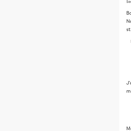
Se
Bo
N
s
J'
m
Ma