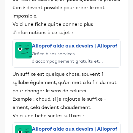
« im » devant possible pour créer le mot
impossible.
Voici une fiche qui te donnera plus
d'informations à ce sujet :
Alloprof aide aux devoirs | Alloprof
Grâce à ses services
d’accompagnement gratuits et
stimulants, Alloprof engage les élèves
Un suffixe est quelque chose, souvent 1
et leurs parents dans la réussite
syllabe également, qu'on met à la fin du mot
éducative.
pour changer le sens de celui-ci.
Exemple : chaud, si je rajoute le suffixe -
ement, cela devient chaudement.
Voici une fiche sur les suffixes :
Alloprof aide aux devoirs | Alloprof