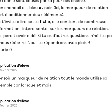
 Léonie sont causés par sa peur des chiens).
on chandail est bleu
et
noir. (Ici, le marqueur de relation
ert à additionner deux éléments).
 t'invite à lire cette
fiche
, elle contient de nombreuses
formations intéressantes sur les marqueurs de relation.
espère t'avoir aidé! Si tu as d'autres questions, n'hésite pa
nous réécrire. Nous te répondrons avec plaisir!
urie :)
plication d’élève
 février 2022
nsoir un marqueur de relation tout le monde utilise sa
xemple car lorsque et mais
plication d’élève
 février 2022