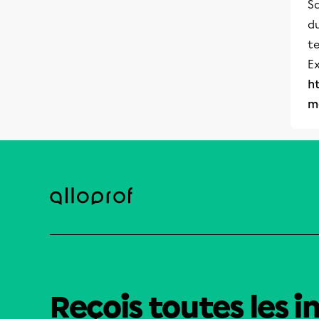
Sa
d
te
E
h
m
Reçois toutes les i