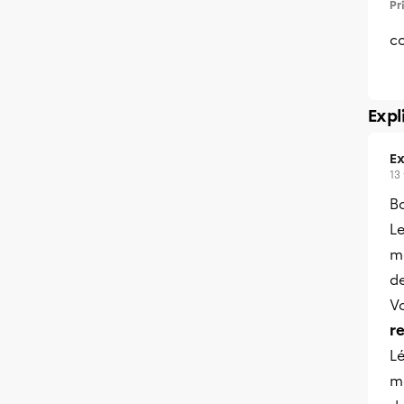
Pr
c
Expl
Ex
13
B
L
m
d
Vo
re
Lé
ma