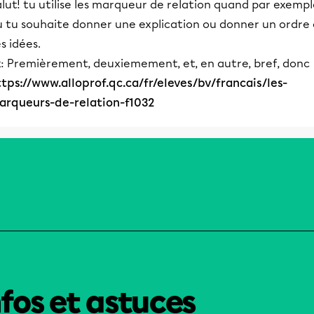
lut! tu utilise les marqueur de relation quand par exemp
u tu souhaite donner une explication ou donner un ordre 
s idées.
x: Premièrement, deuxiemement, et, en autre, bref, donc
ttps://www.alloprof.qc.ca/fr/eleves/bv/francais/les-
arqueurs-de-relation-f1032
nfos et astuces