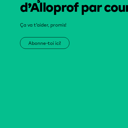
d’Alloprof par cour
Ça va t’aider, promis!
Abonne-toi ici!