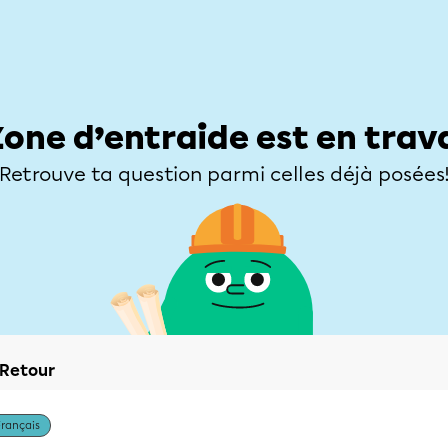
Élèves
Parents
Enseignants
Zone d’entraide
Allofrançais
Matières
Niveaux
Explorer
Poser une
Zone d’entraide est en trav
Retrouve ta question parmi celles déjà posées
Retour
Français