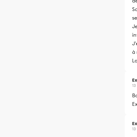
de
S
s
Je
in
J'
à 
La
Ex
13
Bo
E
Ex
13