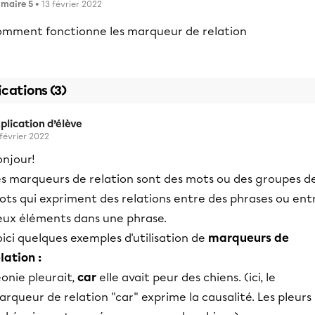
imaire 5
• 13 février 2022
omment fonctionne les marqueur de relation
ications (3)
plication d’élève
 février 2022
onjour!
es marqueurs de relation sont des mots ou des groupes d
ots qui expriment des relations entre des phrases ou ent
eux éléments dans une phrase.
ici quelques exemples d'utilisation de
marqueurs de
lation :
onie pleurait,
car
elle avait peur des chiens. (ici, le
rqueur de relation "car" exprime la causalité. Les pleurs