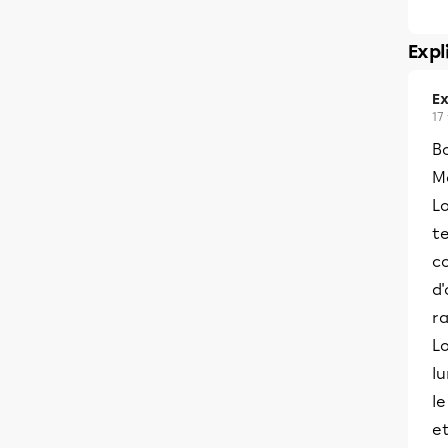
Expl
Ex
17
B
Me
Lo
te
co
d'
ra
Lo
lu
l
et