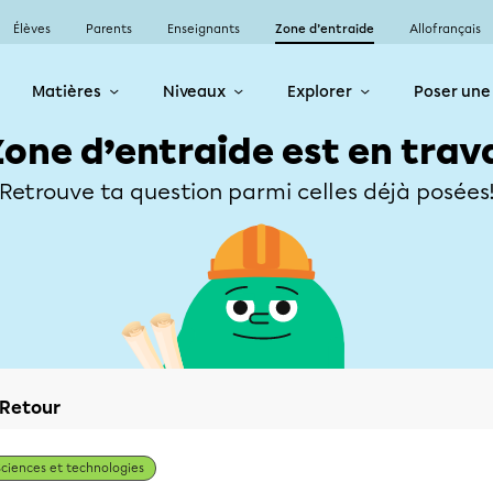
Élèves
Parents
Enseignants
Zone d’entraide
Allofrançais
Matières
Niveaux
Explorer
Poser une
Zone d’entraide est en trav
Retrouve ta question parmi celles déjà posées
Retour
Sciences et technologies