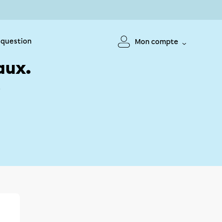
 question
Mon compte
aux.
!