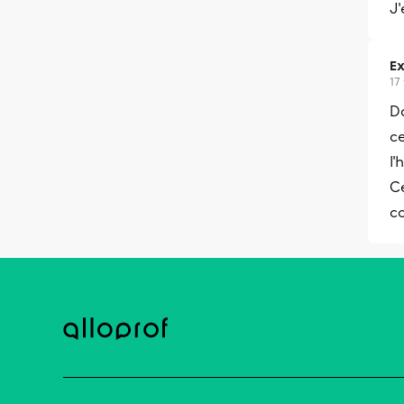
J'
Ex
17
Da
ce
l'
Ce
co