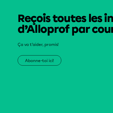
Reçois toutes les i
d’Alloprof par cour
Ça va t’aider, promis!
Abonne-toi ici!