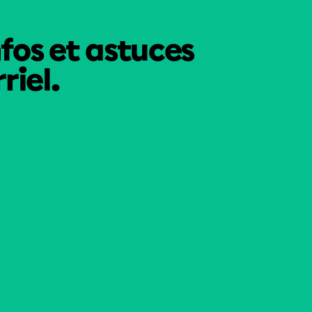
nfos et astuces
riel.