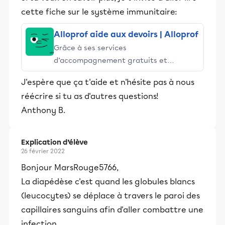
cette fiche sur le système immunitaire:
Alloprof aide aux devoirs | Alloprof
Grâce à ses services
d’accompagnement gratuits et
stimulants, Alloprof engage les élèves
J'espère que ça t'aide et n'hésite pas à nous
et leurs parents dans la réussite
réécrire si tu as d'autres questions!
éducative.
Anthony B.
Explication d’élève
26 février 2022
Bonjour MarsRouge5766,
La diapédèse c'est quand les globules blancs
(leucocytes) se déplace à travers le paroi des
capillaires sanguins afin d'aller combattre une
infection.