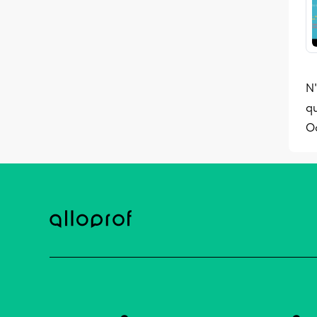
N'
qu
O