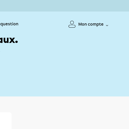
 question
Mon compte
aux.
!