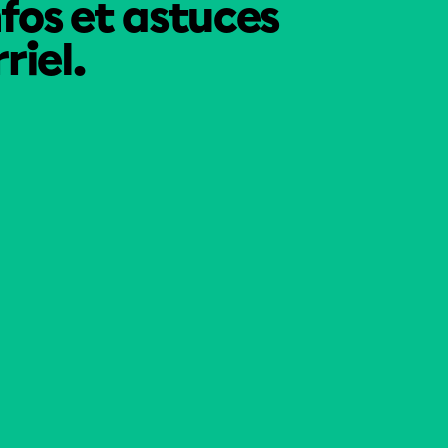
nfos et astuces
riel.