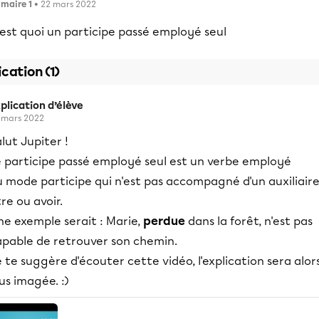
imaire 1
• 22 mars 2022
est quoi un participe passé employé seul
ication (1)
plication d’élève
 mars 2022
lut Jupiter !
Le participe passé employé seul est un verbe employé
u mode participe qui n'est pas accompagné d'un auxiliair
re ou avoir.
ne exemple serait : Marie,
perdue
dans la forêt, n'est pas
apable de retrouver son chemin.
 te suggère d'écouter cette vidéo, l'explication sera alor
us imagée. :)