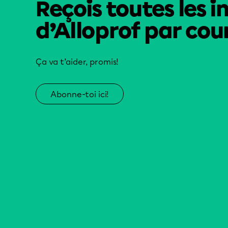
Reçois toutes les i
d’Alloprof par cour
Ça va t’aider, promis!
Abonne-toi ici!