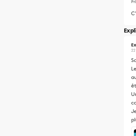
Pr
C'
Expl
Ex
22
Sa
​
a
êt
U
c
Je
pl