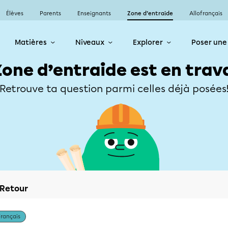
Élèves
Parents
Enseignants
Zone d’entraide
Allofrançais
Matières
Niveaux
Explorer
Poser une
Zone d’entraide est en trav
Retrouve ta question parmi celles déjà posées
Retour
Français