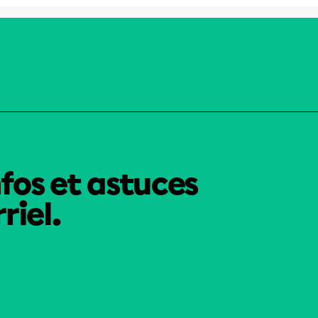
nfos et astuces
riel.