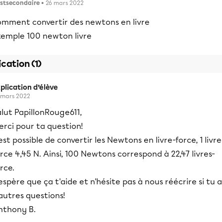
stsecondaire
• 26 mars 2022
omment convertir des newtons en livre
xemple 100 newton livre
ication (1)
plication d’élève
 mars 2022
lut PapillonRouge611,
rci pour ta question!
 est possible de convertir les Newtons en livre-force, 1 livre
rce 4,45 N. Ainsi, 100 Newtons correspond à 22,47 livres-
rce.
espère que ça t'aide et n'hésite pas à nous réécrire si tu a
autres questions!
nthony B.