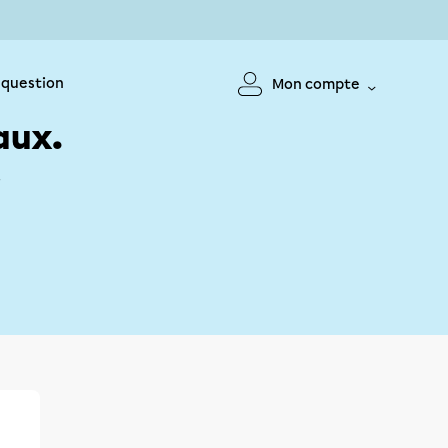
 question
Mon compte
aux.
!