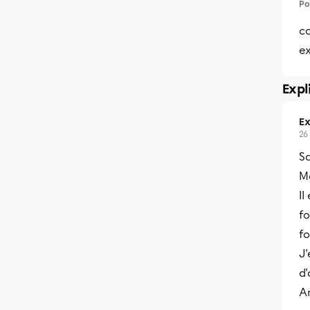
Po
c
e
Expl
Ex
26
Sa
Me
Il
fo
fo
J'
d'
A