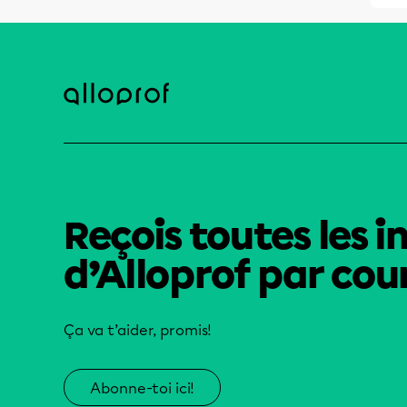
Reçois toutes les i
d’Alloprof par cour
Ça va t’aider, promis!
Abonne-toi ici!