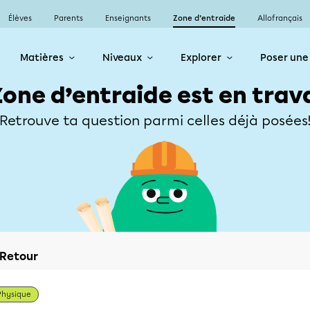
Élèves
Parents
Enseignants
Zone d’entraide
Allofrançais
Matières
Niveaux
Explorer
Poser une
Zone d’entraide est en trav
Retrouve ta question parmi celles déjà posées
Retour
Physique