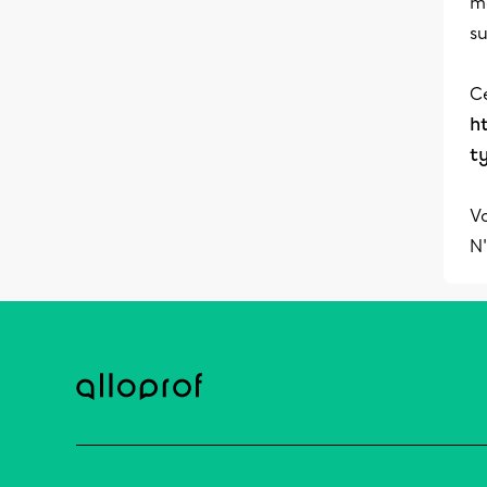
ma
s
Ce
h
t
Vo
N'