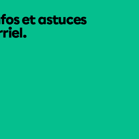
nfos et astuces
riel.