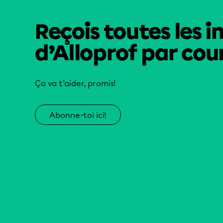
Reçois toutes les i
d’Alloprof par cour
Ça va t’aider, promis!
Abonne-toi ici!