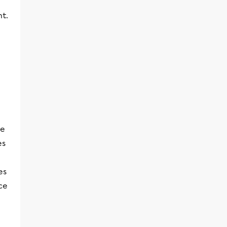
t.
me
es
es
ce