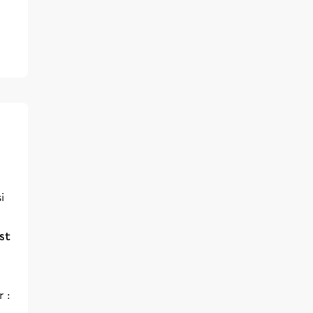
i
st
 :