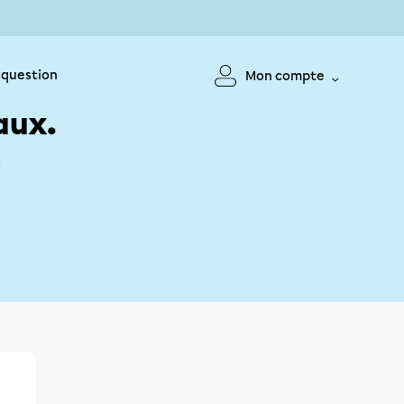
 question
Mon compte
aux.
!