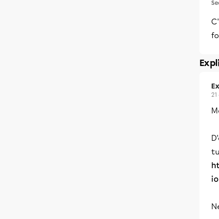
Se
C'
fo
Expl
Ex
21
Me
D'
tu
h
io
Né