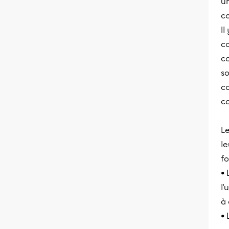
u
c
Il
co
co
so
co
c
L
le
fo
• 
l'
à 
• 