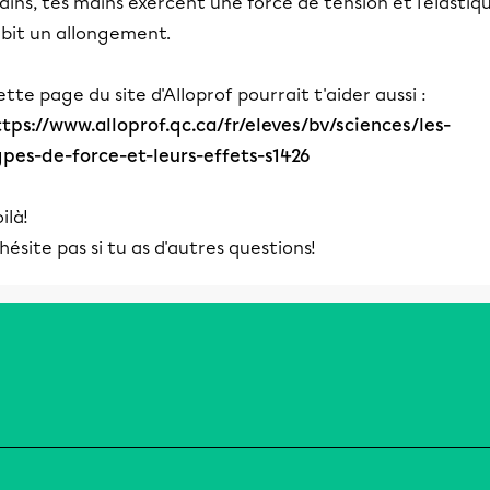
ins, tes mains exercent une force de tension et l'élastiq
ubit un allongement.
tte page du site d'Alloprof pourrait t'aider aussi :
ttps://www.alloprof.qc.ca/fr/eleves/bv/sciences/les-
ypes-de-force-et-leurs-effets-s1426
ilà!
hésite pas si tu as d'autres questions!