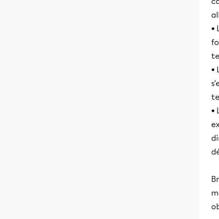
c
al
• 
fo
t
• 
s'
t
• 
e
di
dé
Br
mê
ob