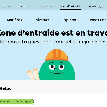
Élèves
Parents
Enseignants
Zone d’entraide
Allofrançais
Matières
Niveaux
Explorer
Poser une
Zone d’entraide est en trav
Retrouve ta question parmi celles déjà posées
Retour
Sciences et technologies