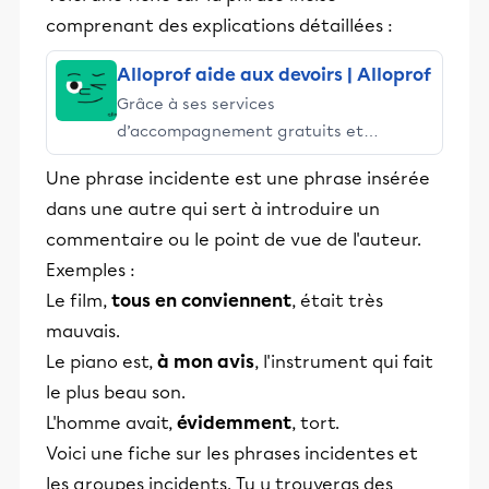
comprenant des explications détaillées :
Alloprof aide aux devoirs | Alloprof
Grâce à ses services
d’accompagnement gratuits et
stimulants, Alloprof engage les élèves
Une phrase incidente est une phrase insérée
et leurs parents dans la réussite
dans une autre qui sert à introduire un
éducative.
commentaire ou le point de vue de l'auteur.
Exemples :
Le film,
tous en conviennent
, était très
mauvais.
Le piano est,
à mon avis
, l'instrument qui fait
le plus beau son.
L'homme avait,
évidemment
, tort.
Voici une fiche sur les phrases incidentes et
les groupes incidents. Tu y trouveras des