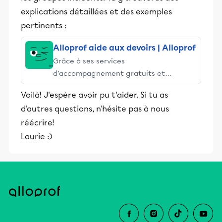
explications détaillées et des exemples
pertinents :
Alloprof aide aux devoirs | Alloprof
Grâce à ses services
d’accompagnement gratuits et
stimulants, Alloprof engage les élèves
Voilà! J'espère avoir pu t'aider. Si tu as
et leurs parents dans la réussite
d'autres questions, n'hésite pas à nous
éducative.
réécrire!
Laurie :)