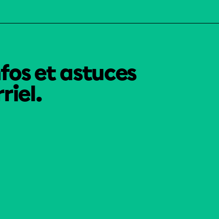
nfos et astuces
riel.