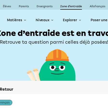
Élèves
Parents
Enseignants
Zone d’entraide
Allofrançais
Matières
Niveaux
Explorer
Poser une
Zone d’entraide est en trav
Retrouve ta question parmi celles déjà posées
Retour
Français