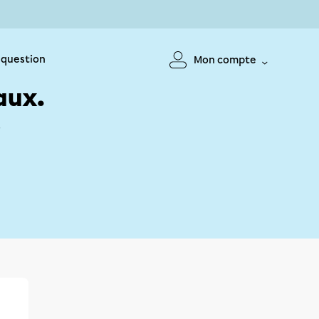
 question
Mon compte
aux.
!