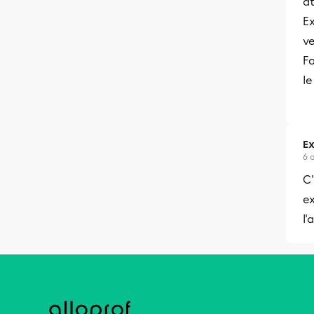
at
Ex
ve
Fa
le
Ex
6 
C'
ex
l'