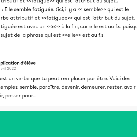
tributif et <<fatigué>> qui est l’attribut du sujet.)
 : Elle semble fatiguée. (ici, il y a << semble>> qui est le
rbe attributif et <<fatiguée>> qui est l’attribut du sujet.
tiguée est avec un <<e>> à la fin, car elle est au f.s. puisq
 sujet de la phrase qui est <<elle>> est au f.s.
plication d’élève
avril 2022
est un verbe que tu peut remplacer par être. Voici des
emples: semble, paraître, devenir, demeurer, rester, avoir
air, passer pour...