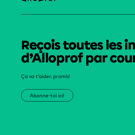
Reçois toutes les i
d’Alloprof par cour
Ça va t’aider, promis!
Abonne-toi ici!