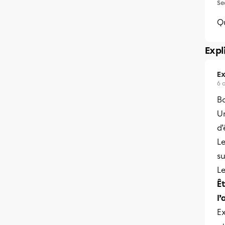
Se
Qu
Expl
Ex
6 
Bo
U
d’
Le
su
Le
Êt
l’
Ex