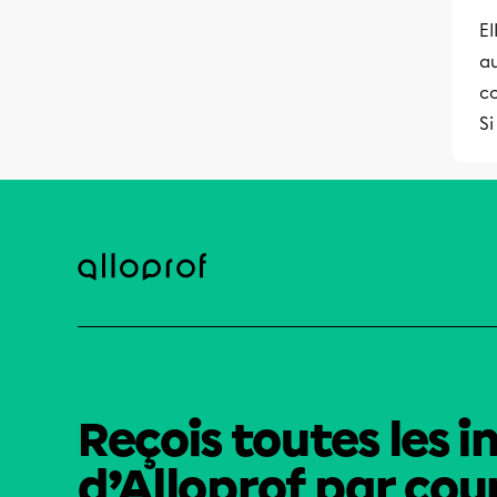
E
au
co
Si
Reçois toutes les i
d’Alloprof par cour