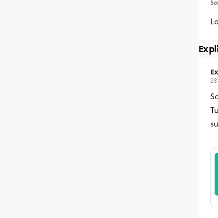
Se
La
Expl
Ex
23
Sa
Tu
su