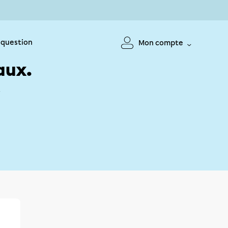
 question
Mon compte
aux.
!