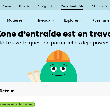
Élèves
Parents
Enseignants
Zone d’entraide
Allofrançais
Matières
Niveaux
Explorer
Poser une
Zone d’entraide est en trav
Retrouve ta question parmi celles déjà posées
Retour
Sciences et technologies