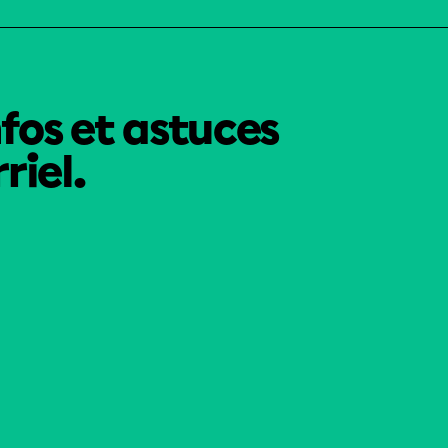
nfos et astuces
riel.