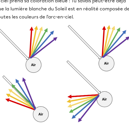
 ciel prend sa coloration bleue : Tu savais peut-être déjà
e la lumière blanche du Soleil est en réalité composée d
utes les couleurs de l'arc-en-ciel.