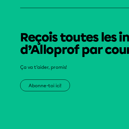
Reçois toutes les i
d’Alloprof par cour
Ça va t’aider, promis!
Abonne-toi ici!