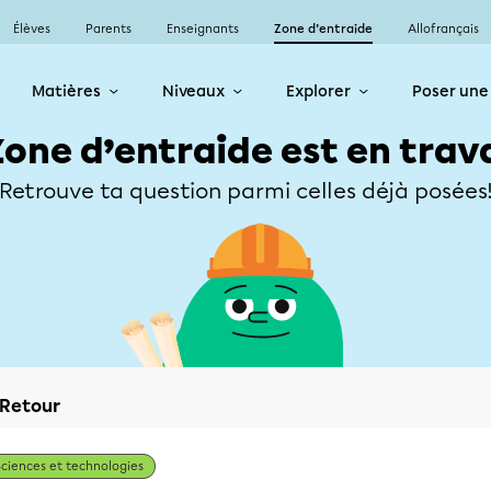
Élèves
Parents
Enseignants
Zone d’entraide
Allofrançais
Matières
Niveaux
Explorer
Poser une
Zone d’entraide est en trav
Retrouve ta question parmi celles déjà posées
Retour
Sciences et technologies