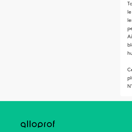
To
le
le
pe
Ai
bl
h
C
pl
N'