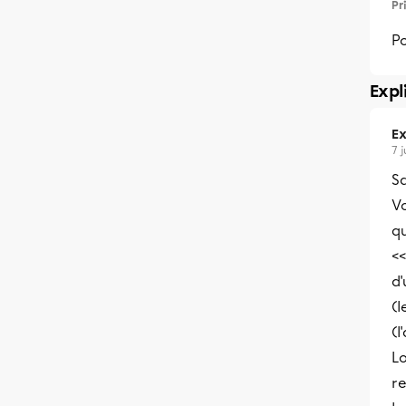
Pr
Po
Expl
Ex
7 
Sa
Vo
qu
<<
d'
(l
(l
Lo
r