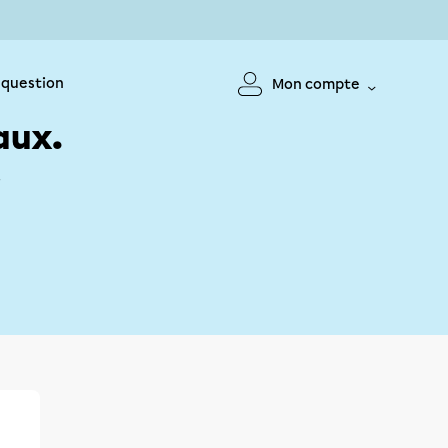
 question
Mon compte
aux.
!