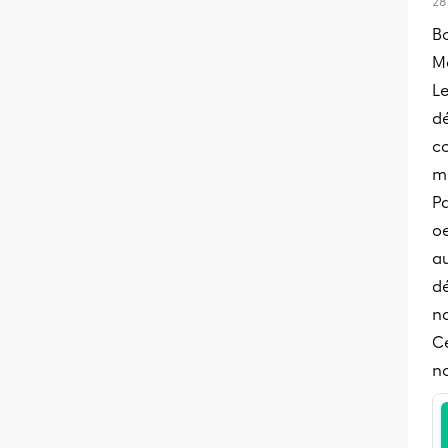
28
B
Me
L
d
co
m
Pa
oe
au
dé
n
Ce
n