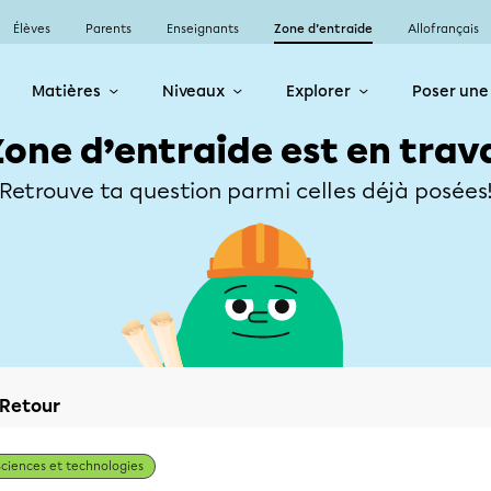
Élèves
Parents
Enseignants
Zone d’entraide
Allofrançais
Matières
Niveaux
Explorer
Poser une
Zone d’entraide est en trav
Retrouve ta question parmi celles déjà posées
Retour
Sciences et technologies