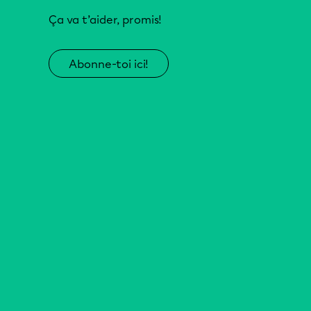
Ça va t’aider, promis!
Abonne-toi ici!