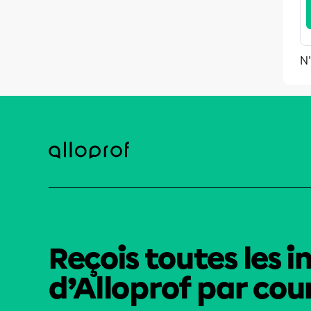
N'
Reçois toutes les i
d’Alloprof par cour