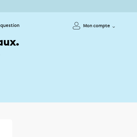
 question
Mon compte
aux.
!