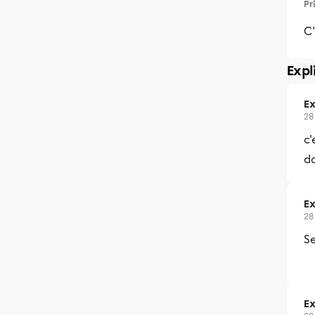
Pr
C'
Expl
Ex
28
c'
d
Ex
28
S
Ex