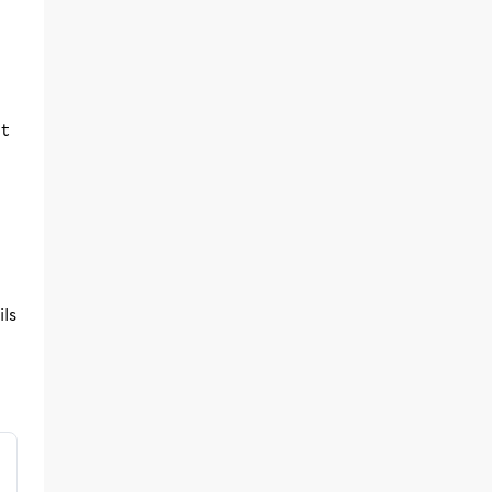
ut
ils