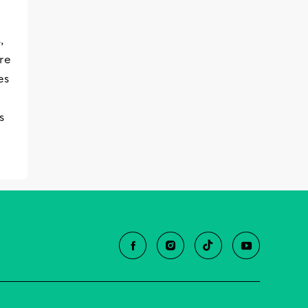
,
dre
es
s