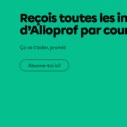
Reçois toutes les i
d’Alloprof par cour
Ça va t’aider, promis!
Abonne-toi ici!