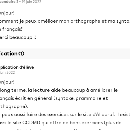
condaire 2
• 19 juin 2022
onjour!
omment je peux amélioer mon orthographe et ma synta
 français?
erci beaucoup :)
ication (1)
plication d’élève
 juin 2022
onjour!
long terme, la lecture aide beaucoup à améliorer le
rançais écrit en général (syntaxe, grammaire et
rthographe).
 peux aussi faire des exercices sur le site d'Alloprof. Il exis
ssi le site CCDMD qui offre de bons exercices (plus de