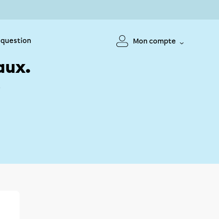
 question
Mon compte
aux.
!