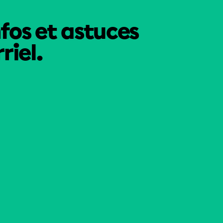
nfos et astuces
riel.