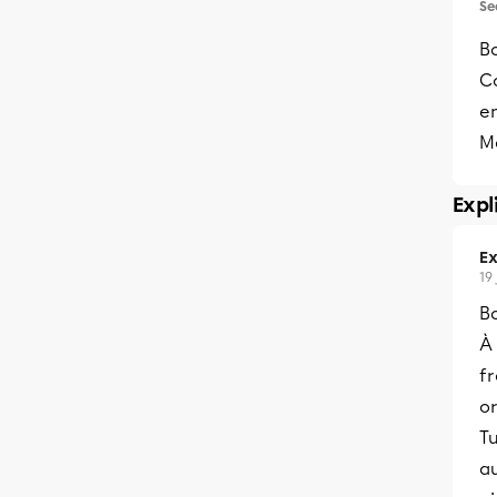
Se
B
C
en
M
Expl
Ex
19
B
À 
f
o
Tu
au