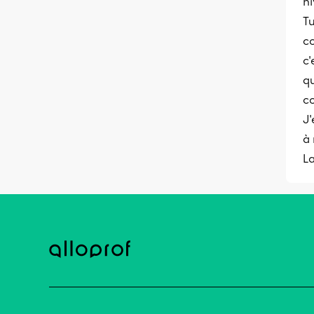
ni
Tu
co
c'
qu
co
J'
à 
La