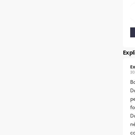
Expl
Ex
30
B
D
pe
f
D
n
c