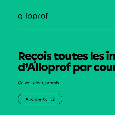
Reçois toutes les i
d’Alloprof par cour
Ça va t’aider, promis!
Abonne-toi ici!