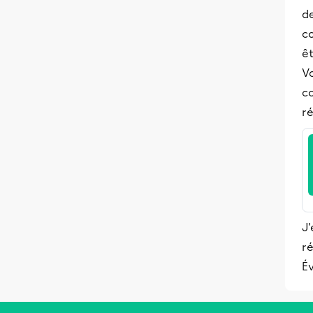
de
co
êt
Vo
c
ré
J'
ré
Év