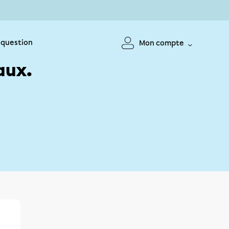
 question
Mon compte
aux.
!