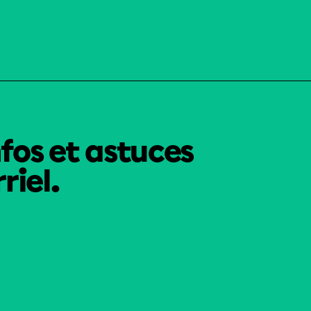
nfos et astuces
riel.