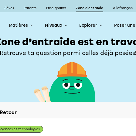
Élèves
Parents
Enseignants
Zone d’entraide
Allofrançais
Matières
Niveaux
Explorer
Poser une
Zone d’entraide est en trav
Retrouve ta question parmi celles déjà posées
Retour
Sciences et technologies