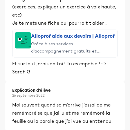
(exercices, expliquer un exercice à voix haute,
etc).
Je te mets une fiche qui pourrait t'aider :
Alloprof aide aux devoirs | Alloprof
Grâce à ses services
d’accompagnement gratuits et
stimulants, Alloprof engage les élèves
Et surtout, crois en toi ! Tu es capable ! :D
et leurs parents dans la réussite
Sarah G
éducative.
Explication d’élève
26 septembre 2022
Moi souvent quand sa m'arrive j'essai de me
remémoré se que jai lu et me remémoré la
feuille ou la parole que j'ai vue ou enttendu.