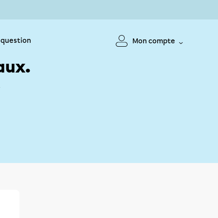
 question
Mon compte
aux.
!