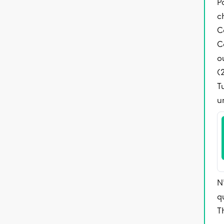
P
c
C
C
o
(
T
u
N
q
T