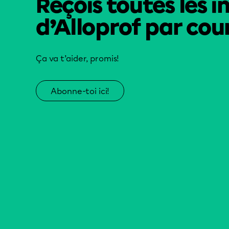
Reçois toutes les i
d’Alloprof par cour
Ça va t’aider, promis!
Abonne-toi ici!