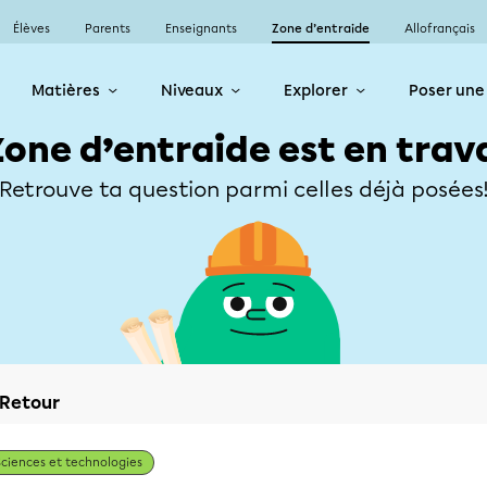
Élèves
Parents
Enseignants
Zone d’entraide
Allofrançais
Matières
Niveaux
Explorer
Poser une
Zone d’entraide est en trav
Retrouve ta question parmi celles déjà posées
Retour
Sciences et technologies