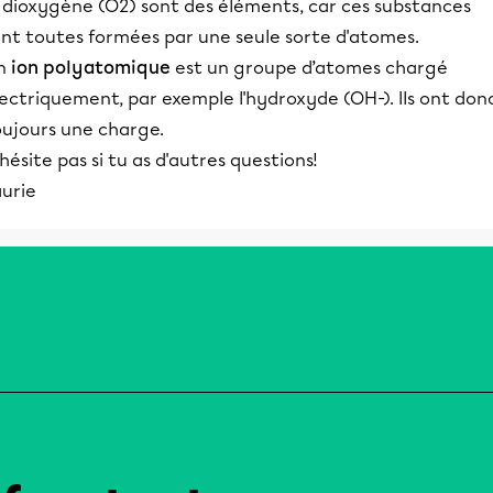
e dioxygène (O2) sont des éléments, car ces substances
ont toutes formées par une seule sorte d'atomes.
n
ion polyatomique
est un groupe d’atomes chargé
ectriquement, par exemple l'hydroxyde (OH-). Ils ont don
oujours une charge.
hésite pas si tu as d'autres questions!
aurie