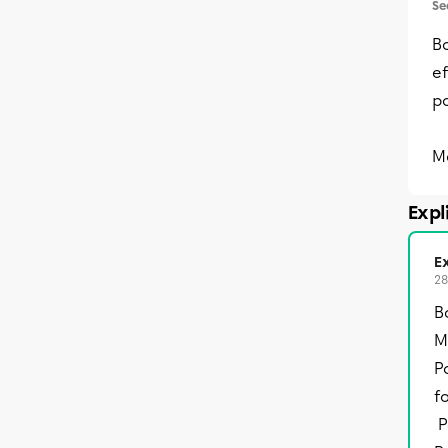
Se
Bo
ef
p
M
Expl
Ex
28
B
M
P
f
P