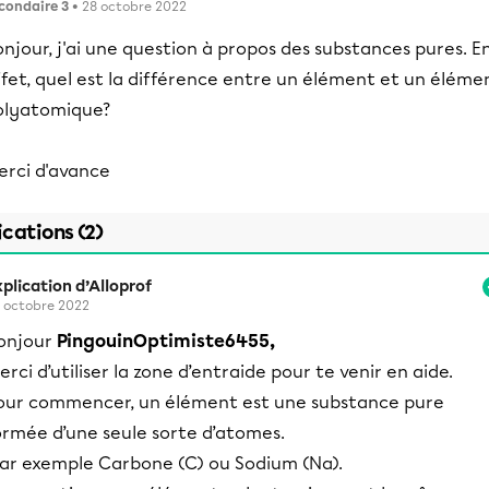
condaire 3
• 28 octobre 2022
njour, j'ai une question à propos des substances pures. E
fet, quel est la différence entre un élément et un éléme
olyatomique?
erci d'avance
ications (2)
plication d’Alloprof
 octobre 2022
onjour
PingouinOptimiste6455,
erci d’utiliser la zone d’entraide pour te venir en aide.
our commencer, un élément est une substance pure
ormée d’une seule sorte d’atomes.
ar exemple Carbone (C) ou Sodium (Na).