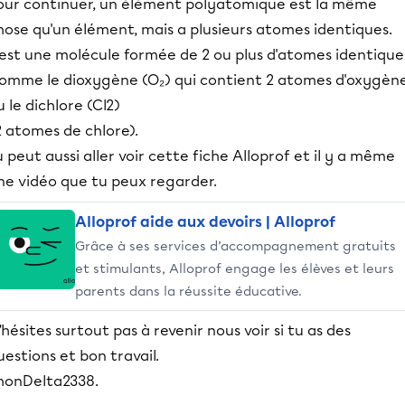
our continuer, un élément polyatomique est la même
hose qu'un élément, mais a plusieurs atomes identiques.
est une molécule formée de 2 ou plus d'atomes identique
omme le dioxygène (O₂) qui contient 2 atomes d'oxygèn
u le dichlore (Cl2)
2 atomes de chlore).
u peut aussi aller voir cette fiche Alloprof et il y a même
ne vidéo que tu peux regarder.
Alloprof aide aux devoirs | Alloprof
Grâce à ses services d’accompagnement gratuits
et stimulants, Alloprof engage les élèves et leurs
parents dans la réussite éducative.
’hésites surtout pas à revenir nous voir si tu as des
uestions et bon travail.
honDelta2338.