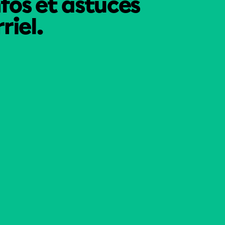
nfos et astuces
riel.