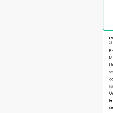
Ex
28
B
Me
U
so
c
s
U
l
se