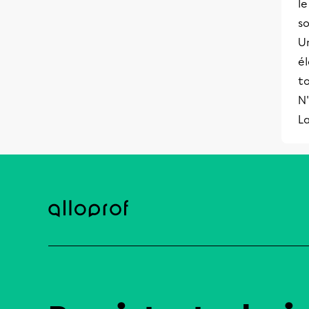
l
s
U
él
t
N'
L