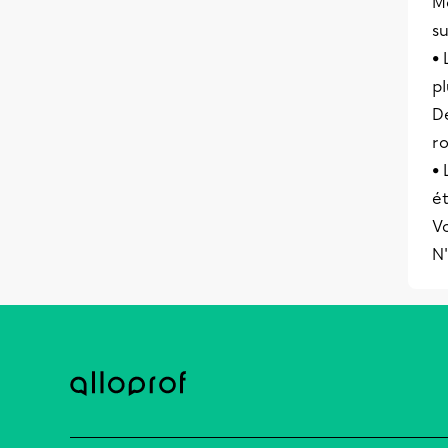
M
su
• 
pl
De
ro
•
ét
Vo
N'