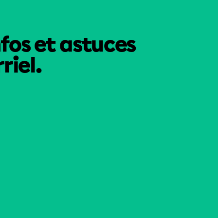
nfos et astuces
riel.