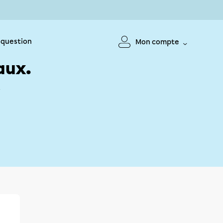
 question
Mon compte
aux.
!