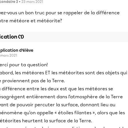
condaire 2
• 23 mars 2021
ez-vous un bon truc pour se rappeler de la différence
ntre météore et météorite?
ication (1)
plication d’élève
 mars 2021
rci pour ta question!
abord, les météores ET les météorites sont des objets qui
 proviennent pas de la Terre.
 différence entre les deux est que les météores se
ésagrègent entièrement dans l'atmosphère de la Terre
ant de pouvoir percuter la surface, donnant lieu au
énomène qu'on appelle « étoiles filantes », alors que les
téorites heurtent la surface de la Terre.