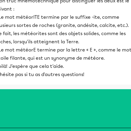
on truc mnémotechnique pour distinguer les deux est le
ivant :
Le mot météorITE termine par le suffixe -ite, comme
usieurs sortes de roches (granite, andésite, calcite, etc.).
 fait, les météorites sont des objets solides, comme les
ches, lorsqu'ils atteignent la Terre.
 Le mot météorE termine par la lettre « E », comme le mo
oile filante, qui est un synonyme de météore.
ilà! J'espère que cela t'aide.
hésite pas si tu as d'autres questions!