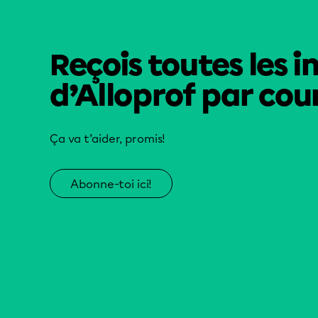
Reçois toutes les i
d’Alloprof par cour
Ça va t’aider, promis!
Abonne-toi ici!