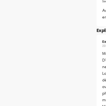
Se
Av
e
Expl
Ex
23
Me
D'
ne
La
d
av
ph
mé