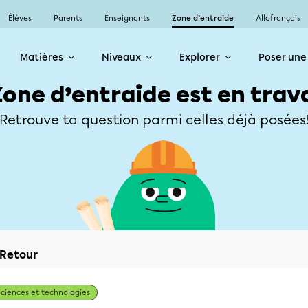
Élèves
Parents
Enseignants
Zone d’entraide
Allofrançais
Matières
Niveaux
Explorer
Poser une
Zone d’entraide est en trav
Retrouve ta question parmi celles déjà posées
Retour
Sciences et technologies