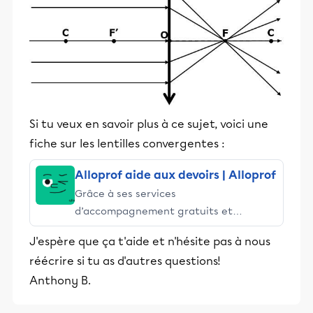
Si tu veux en savoir plus à ce sujet, voici une
fiche sur les lentilles convergentes :
Alloprof aide aux devoirs | Alloprof
Grâce à ses services
d’accompagnement gratuits et
stimulants, Alloprof engage les élèves
J'espère que ça t'aide et n'hésite pas à nous
et leurs parents dans la réussite
réécrire si tu as d'autres questions!
éducative.
Anthony B.