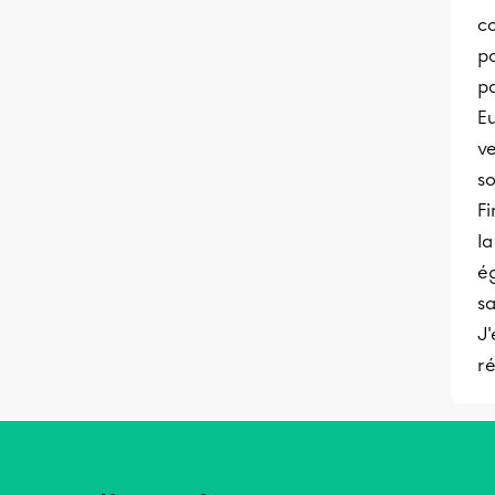
co
po
p
Eu
ve
so
Fi
la
ég
s
J'
ré