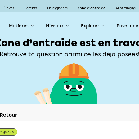
Élèves
Parents
Enseignants
Zone d’entraide
Allofrançais
Matières
Niveaux
Explorer
Poser une
Zone d’entraide est en trav
Retrouve ta question parmi celles déjà posées
Retour
Physique