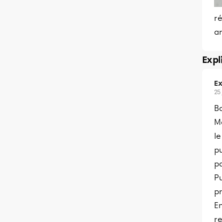
ré
ar
Expl
Ex
25
B
M
le
pu
pa
Pu
pr
En
re