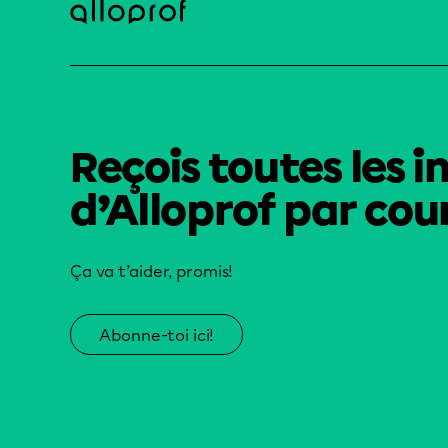
Reçois toutes les i
d’Alloprof par cour
Ça va t’aider, promis!
Abonne-toi ici!