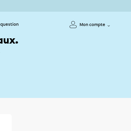
 question
Mon compte
aux.
!