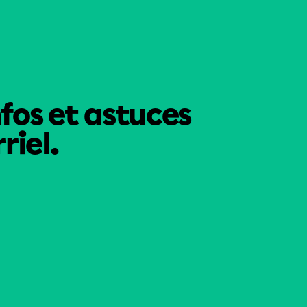
nfos et astuces
riel.