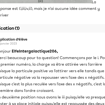
La
ponse est (i,iii,iv,ii), mais je n'ai aucune idée comment y
river
ication (1)
plication d’élève
 janvier 2023
onjour
ElfeIntergalactique206,
erci beaucoup pour ta question! Commençons par le i. Po
 premier numéro, la charge va être attirée vers l'arrière
isque la particule positive va l'attirer vers elle tandis que
rticule négative va la repousser vers l'axe des x négatifs.
isque c'est la plus reculée vers l'axe des x négatifs, c'est l
emière dans l'ordre croissant.
 deuxième position nous avons le iii puisqu'elle va presqu
ster à sa place initiale puisqu'elle est repoussée des deux