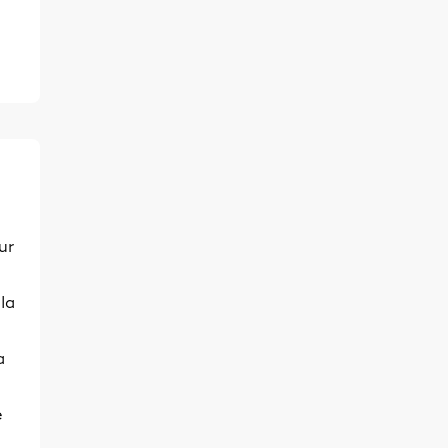
ur
 la
a
e