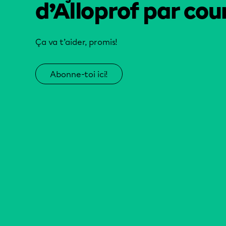
d’Alloprof par cour
Ça va t’aider, promis!
Abonne-toi ici!