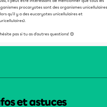
ssi, il peut être intéressant de mentionner que tous les
rganismes procaryotes sont des organismes unicellulaire
lors qu'il y a des eucaryotes unicellulaires et
uricellulaires).
hésite pas si tu as d'autres questions! 😊
nfos et astuces