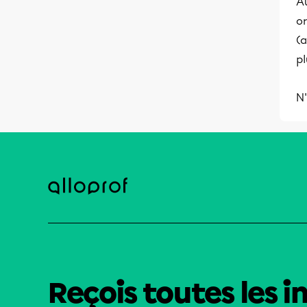
Au
o
(a
pl
N'
Reçois toutes les i