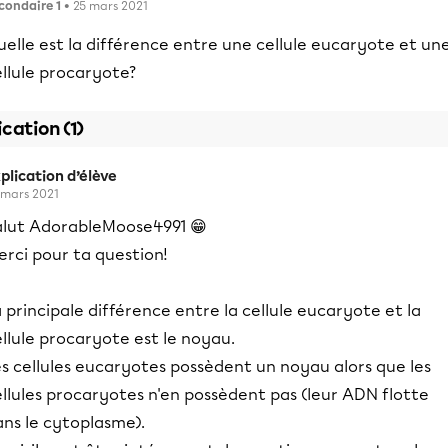
condaire 1
• 25 mars 2021
elle est la différence entre une cellule eucaryote et un
llule procaryote?
ication (1)
plication d’élève
 mars 2021
alut AdorableMoose4991 😁
rci pour ta question!
 principale différence entre la cellule eucaryote et la
llule procaryote est le noyau.
s cellules eucaryotes possèdent un noyau alors que les
llules procaryotes n'en possèdent pas (leur ADN flotte
ans le cytoplasme).