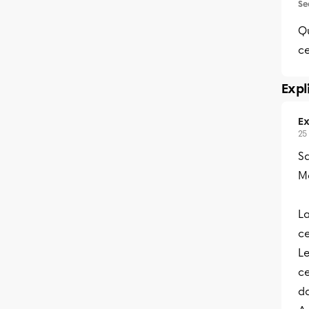
Se
Qu
ce
Expl
Ex
25
S
Me
La
ce
Le
ce
d