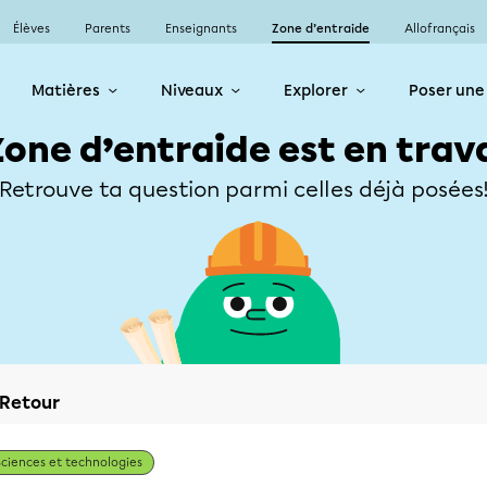
Élèves
Parents
Enseignants
Zone d’entraide
Allofrançais
Matières
Niveaux
Explorer
Poser une
Zone d’entraide est en trav
Retrouve ta question parmi celles déjà posées
Retour
Sciences et technologies