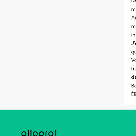
N
m
Ai
m
in
J'
qu
V
h
d
Bo
Él