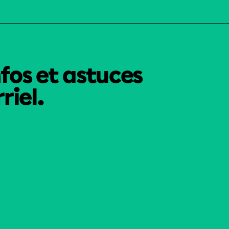
nfos et astuces
riel.