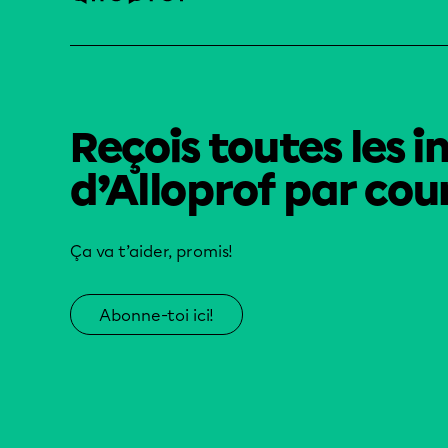
Reçois toutes les i
d’Alloprof par cour
Ça va t’aider, promis!
Abonne-toi ici!