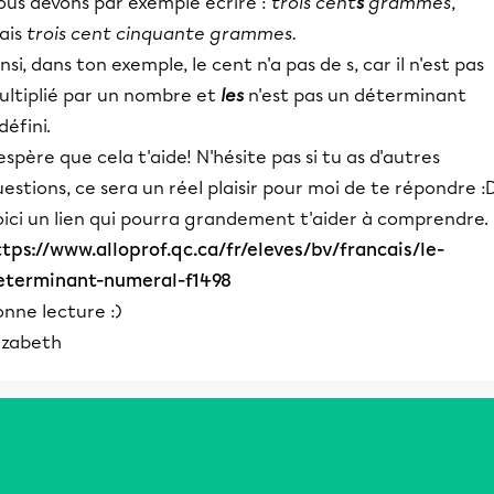
ous devons par exemple écrire :
trois cent
s
grammes
,
ais
trois cent cinquante grammes.
nsi, dans ton exemple, le cent n'a pas de s, car il n'est pas
ultiplié par un nombre et
les
n'est pas un déterminant
défini.
espère que cela t'aide! N'hésite pas si tu as d'autres
estions, ce sera un réel plaisir pour moi de te répondre :
oici un lien qui pourra grandement t'aider à comprendre.
ttps://www.alloprof.qc.ca/fr/eleves/bv/francais/le-
eterminant-numeral-f1498
nne lecture :)
izabeth