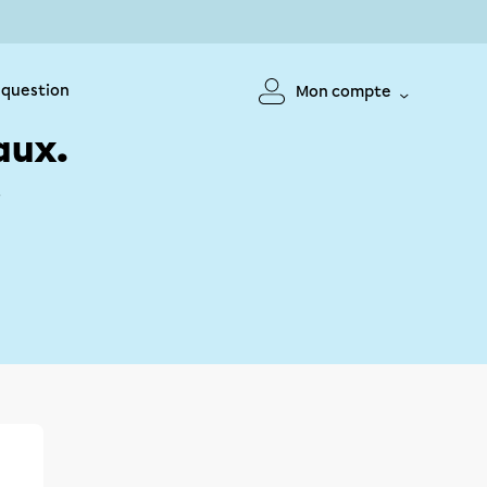
 question
Mon compte
aux.
!