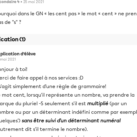
condaire 4
• 25 mai 2021
urquoi dans le GN « les cent pas » le mot « cent » ne pre
s de "s" ?
ication (1)
plication d’élève
 mai 2021
njour à toi!
rci de faire appel à nos services :D
 s'agit simplement d'une règle de grammaire!
 mot cent, lorsqu'il représente un nombre, va prendre la
rque du pluriel -S seulement s'il est
multiplié
(par un
ombre ou par un déterminant indéfini comme par exemp
uelques')
sans être suivi d'un déterminant numéral
utrement dit s'il termine le nombre).