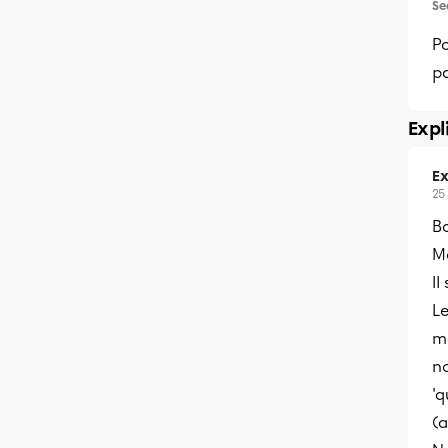
Se
Po
pa
Expl
Ex
25
Bo
Me
Il
Le
ma
n
'q
(a