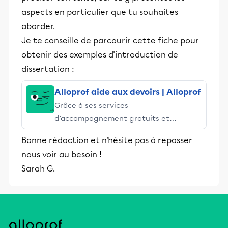
aspects en particulier que tu souhaites
aborder.
Je te conseille de parcourir cette fiche pour
obtenir des exemples d'introduction de
dissertation :
Alloprof aide aux devoirs | Alloprof
Grâce à ses services
d’accompagnement gratuits et
stimulants, Alloprof engage les élèves
Bonne rédaction et n'hésite pas à repasser
et leurs parents dans la réussite
nous voir au besoin !
éducative.
Sarah G.