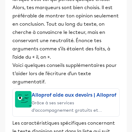
éducative.
Alors, tes marqueurs sont bien choisis. Il est
préférable de montrer ton opinion seulement
en conclusion. Tout au long du texte, on
cherche à convaincre le lecteur, mais en
conservant une neutralité. Énonce tes
arguments comme s’ils étaient des faits, à
l’aide du « il, on ».
Voici quelques conseils supplémentaires pour
t’aider lors de l’écriture d’un texte
argumentatif.
Alloprof aide aux devoirs | Alloprof
Grâce à ses services
d’accompagnement gratuits et
stimulants, Alloprof engage les élèves
Les caractéristiques spécifiques concernant
et leurs parents dans la réussite
le texte d'opinion sont dans la liste qui suit.