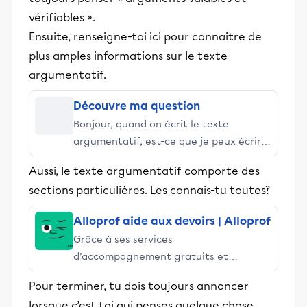
vérifiables ».
Ensuite, renseigne-toi ici pour connaitre de
plus amples informations sur le texte
argumentatif.
Découvre ma question
Bonjour, quand on écrit le texte
argumentatif, est-ce que je peux écrire
ce que je pense du sujet?
Aussi, le texte argumentatif comporte des
sections particulières. Les connais-tu toutes?
Alloprof aide aux devoirs | Alloprof
Grâce à ses services
d’accompagnement gratuits et
stimulants, Alloprof engage les élèves
Pour terminer, tu dois toujours annoncer
et leurs parents dans la réussite
lorsque c’est toi qui penses quelque chose.