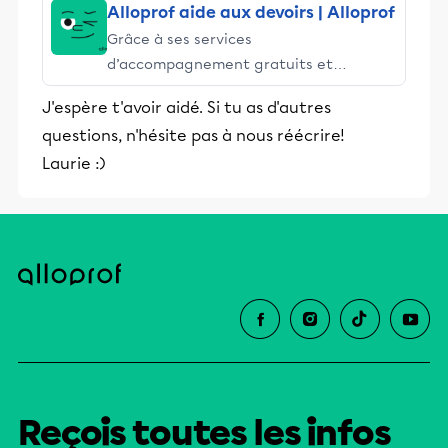
Alloprof aide aux devoirs | Alloprof
Grâce à ses services
d’accompagnement gratuits et
stimulants, Alloprof engage les élèves
J'espère t'avoir aidé. Si tu as d'autres
et leurs parents dans la réussite
questions, n'hésite pas à nous réécrire!
éducative.
Laurie :)
Reçois toutes les infos