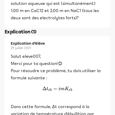
solution aqueuse qui est (simultanément)
1.00 m en CaC12 et 2.00 m en NaC1 (tous les
deux sont des electrolytes forts)?
Explication (1)
Explication d’élève
29 juillet 2021
Salut eleve007,
Merci pour ta question!😊
Pour résoudre ce problème, tu dois utiliser la
formule suivante :
Δ
=
\Delta t_{éb}=imK_{éb}
t
im
K
ˊ
ˊ
e
b
e
b
Dans cette formule, Δt correspond à la
variation de température d'ébullition par