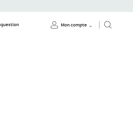
 question
Mon compte