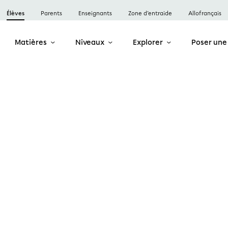
Élèves
Parents
Enseignants
Zone d’entraide
Allofrançais
Matières
Niveaux
Explorer
Poser une